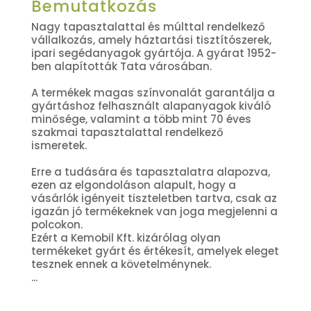
Bemutatkozás
Nagy tapasztalattal és múlttal rendelkező
vállalkozás, amely háztartási tisztítószerek,
ipari segédanyagok gyártója. A gyárat 1952-
ben alapították Tata városában.
A termékek magas színvonalát garantálja a
gyártáshoz felhasznált alapanyagok kiváló
minősége, valamint a több mint 70 éves
szakmai tapasztalattal rendelkező
ismeretek.
Erre a tudására és tapasztalatra alapozva,
ezen az elgondoláson alapult, hogy a
vásárlók igényeit tiszteletben tartva, csak az
igazán jó termékeknek van joga megjelenni a
polcokon.
Ezért a Kemobil Kft. kizárólag olyan
termékeket gyárt és értékesít, amelyek eleget
tesznek ennek a követelménynek.
...