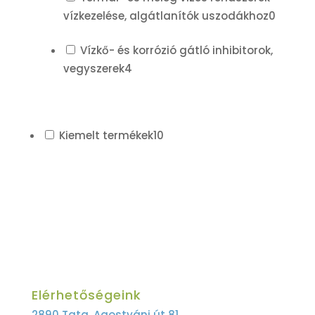
vízkezelése, algátlanítók uszodákhoz
0
Vízkő- és korrózió gátló inhibitorok,
vegyszerek
4
Kiemelt termékek
10
Elérhetőségeink
2890 Tata, Agostyáni út 81.