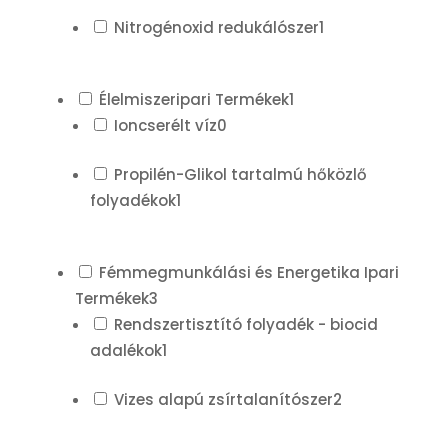
Nitrogénoxid redukálószer
1
Élelmiszeripari Termékek
1
Ioncserélt víz
0
Propilén-Glikol tartalmú hőközlő
folyadékok
1
Fémmegmunkálási és Energetika Ipari
Termékek
3
Rendszertisztító folyadék - biocid
adalékok
1
Vizes alapú zsírtalanítószer
2