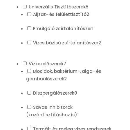
Univerzális Tisztítószerek
5
Aljzat- és felülettisztító
2
Emulgáló zsírtalanítószer
1
Vizes bázisú zsírtalanítószer
2
Vízkezelőszerek
7
Biocidok, baktérium-, alga- és
gombaölőszerek
2
Diszpergálószerek
0
Savas inhibitorok
(kazántisztításhoz is)
1
Termál- és meleg vizes rendszerek