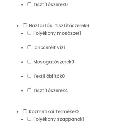
Tisztítószerek
0
Háztartási Tisztítószerek
6
Folyékony mosószer
1
Ioncserélt víz
1
Mosogatószerek
0
Textil öblítők
0
Tisztítószerek
4
Kozmetikai Termékek
2
Folyékony szappanok
1