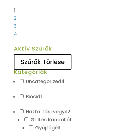
1
2
3
4
→
Aktív Szűrők
Szűrők Törlése
Kategóriák
Uncategorized
4
Biocid
1
Háztartási vegyi
12
Grill és Kandalló
1
Gyújtógél
1