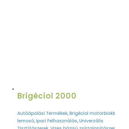
Brigéciol 2000
Autóápolási Termékek
,
Brigéciol motorblokk
lemosó
,
Ipari Felhasználás
,
Univerzális
Tisztítószerek
,
Vizes bázisú zsírtalanítószer