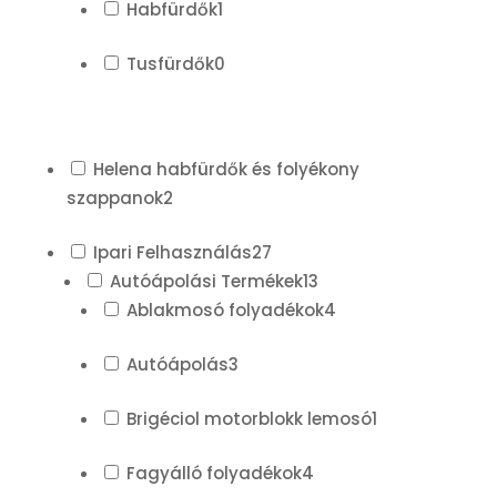
Habfürdők
1
Tusfürdők
0
Helena habfürdők és folyékony
szappanok
2
Ipari Felhasználás
27
Autóápolási Termékek
13
Ablakmosó folyadékok
4
Autóápolás
3
Brigéciol motorblokk lemosó
1
Fagyálló folyadékok
4